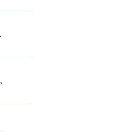
..
..
..