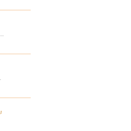
..
.
!