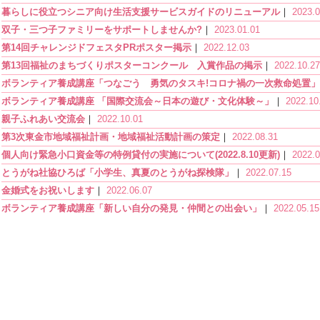
暮らしに役立つシニア向け生活支援サービスガイドのリニューアル
｜
2023.0
双子・三つ子ファミリーをサポートしませんか?
｜
2023.01.01
第14回チャレンジドフェスタPRポスター掲示
｜
2022.12.03
第13回福祉のまちづくりポスターコンクール 入賞作品の掲示
｜
2022.10.27
ボランティア養成講座「つなごう 勇気のタスキ!コロナ禍の一次救命処置」
ボランティア養成講座 「国際交流会～日本の遊び・文化体験～」
｜
2022.10
親子ふれあい交流会
｜
2022.10.01
第3次東金市地域福祉計画・地域福祉活動計画の策定
｜
2022.08.31
個人向け緊急小口資金等の特例貸付の実施について(2022.8.10更新)
｜
2022.0
とうがね社協ひろば「小学生、真夏のとうがね探検隊」
｜
2022.07.15
金婚式をお祝いします
｜
2022.06.07
ボランティア養成講座「新しい自分の発見・仲間との出会い」
｜
2022.05.15