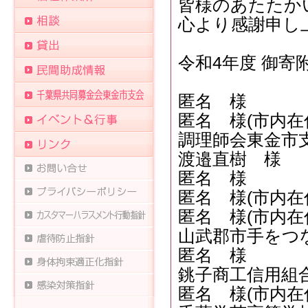
皆様のあたたか
心より感謝申し
令和4年度 御寄
匿名 様
匿名 様(市内在
調理師会東金市
渡邉直樹 様
匿名 様
匿名 様(市内在
匿名 様(市内在
山武郡市手をつ
匿名 様
銚子商工信用組
匿名 様(市内在