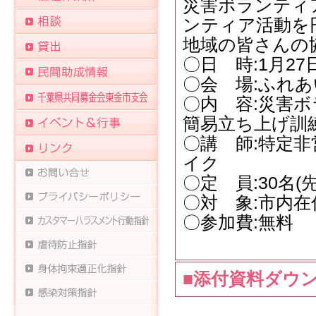
災害ボランティ
ンティア活動を
地域の皆さんの
〇日 時:1月27日(
〇会 場:ふれあ
〇内 容:災害
簡易立ち上げ訓
〇講 師:特定
イク
〇定 員:30名(
〇対 象:市内
〇参加費:無料
■添付資料ダウ