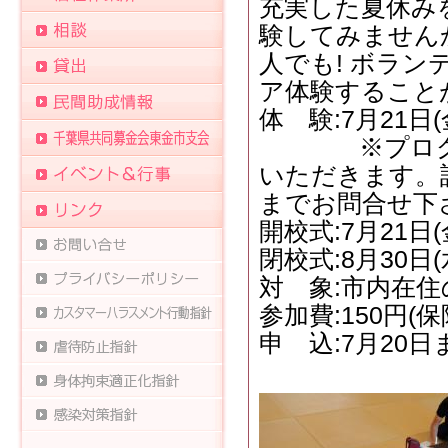
充実した夏休み
験してみません
人でも! ボラ
ア体験すること
体 験:7月21日(
※プログラム
いただきます。
までお問合せ下
開校式:7月21日
閉校式:8月30日
対 象:市内在住
参加費:150円(
申 込:7月20日