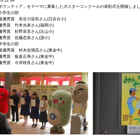
16.12.04
ボランティア」をテーマに募集したポスターコンクールの表彰式を開催しま
小学生の部
最優秀賞 長谷川栞莉さん(日吉台小)
優秀賞 竹本光来さん(福岡小)
優秀賞 杉野采音さん(丘山小)
優秀賞 佐藤恋美さん(源小)
中学生の部
最優秀賞 村木友璃花さん(東金中)
優秀賞 板倉正寿さん(東金中)
優秀賞 今井咲良さん(東金中)