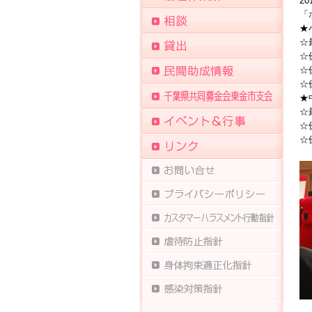
20
「
★
☆
☆
☆
☆
★
☆
☆
☆