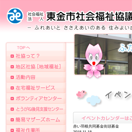
赤い羽根共同募金街頭募金