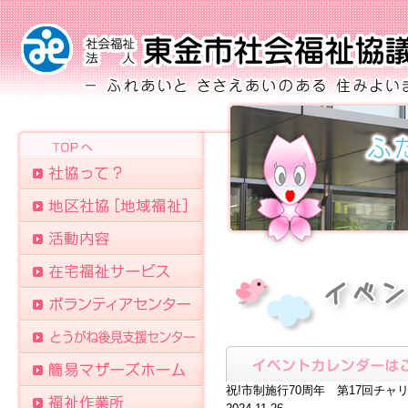
祝!市制施行70周年 第17回チャ