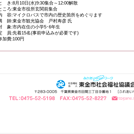
と き:8月10日(水)9:30集合～12:00解散
ところ:東金市役所玄関前集合
内 容:マイクロバスで市内の歴史箇所をめぐります
講 師:東金市観光協会 戸村寿彦 氏
対 象:市内在住の小学5･6年生
定 員:先着15名(事前申込みが必要です)
参加費:100円